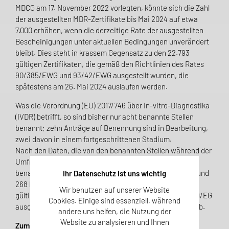
MDCG am 17. November 2022 vorlegten, könnte sich die Zahl
der ausgestellten MDR-Zertifikate bis Mai 2024 auf etwa
7.000 erhöhen, wenn die derzeitige Rate der ausgestellten
Bescheinigungen unter aktuellen Bedingungen unverändert
bleibt. Dies steht in krassem Gegensatz zu den 22.793
gültigen Zertifikaten, die gemäß den Richtlinien des Rates
90/385/EWG und 93/42/EWG ausgestellt wurden, die
spätestens am 26. Mai 2024 auslaufen werden.
Was die Verordnung (EU) 2017/746 über In-vitro-Diagnostika
(IVDR) betrifft, so sind bisher nur acht benannte Stellen
benannt; zehn Anträge auf Benennung sind in Bearbeitung,
zwei davon in einem fortgeschrittenen Stadium.
Nach den Daten, die von den benannten Stellen während der
Umfrage im Oktober 2022 vorgelegt wurden, haben die
benannten Stellen 822 Anträge von Herstellern erhalten und
Ihr Datenschutz ist uns wichtig
268 Bescheinigungen gemäß der IVDR ausgestellt. 1.551
Wir benutzen auf unserer Website
gültige Bescheinigungen, die gemäß der Richtlinie 98/79/EG
Cookies. Einige sind essenziell, während
ausgestellt wurden, laufen spätestens am 26. Mai 2025 ab.
andere uns helfen, die Nutzung der
Website zu analysieren und Ihnen
Zum Vorschlag: