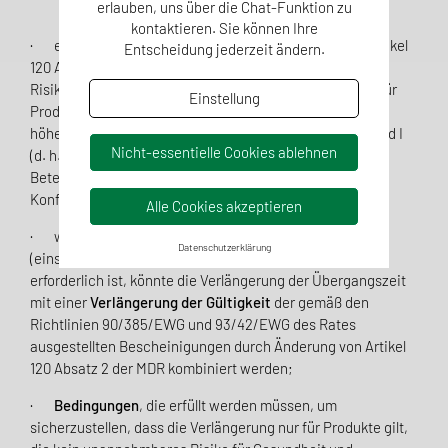
erlauben, uns über die Chat-Funktion zu
kontaktieren. Sie können Ihre
· eine
Verlängerung der Übergangsfristen
gemäß Artikel
Entscheidung jederzeit ändern.
120 Absatz 3 der MDR mit gestaffelten Fristen je nach
Risikoklasse des Produkts. Diese Fristen könnten 2027 für
Einstellung
Produkte der Klassen III und IIb (d. h. Produkte mit einem
höheren Risiko) und 2028 für Produkte der Klassen IIa und I
Nicht-essentielle Cookies ablehnen
(d. h. Produkte mit einem geringeren Risiko), die die
Beteiligung einer Benannten Stelle an der
Konformitätsbewertung erfordern, betragen;
Alle Cookies akzeptieren
· wenn dies aus rechtlichen und praktischen Gründen
Datenschutzerklärung
(einschließlich des Zugangs zu Drittstaatsmärkten)
erforderlich ist, könnte die Verlängerung der Übergangszeit
mit einer
Verlängerung der Gültigkeit
der gemäß den
Richtlinien 90/385/EWG und 93/42/EWG des Rates
ausgestellten Bescheinigungen durch Änderung von Artikel
120 Absatz 2 der MDR kombiniert werden;
·
Bedingungen
, die erfüllt werden müssen, um
sicherzustellen, dass die Verlängerung nur für Produkte gilt,