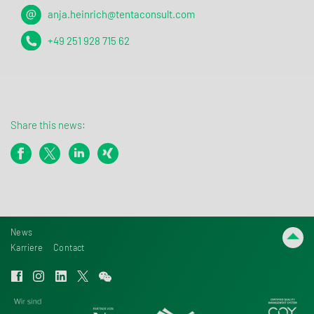
anja.heinrich@tentaconsult.com
+49 251 928 715 62
Share this news:
News
Karriere
Contact