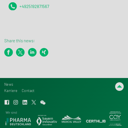
+4925192871567
Share this news:
News
Karriere
Contact