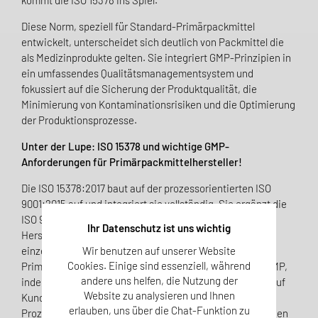
kommt die ISO 15378 ins Spiel.
Diese Norm, speziell für Standard-Primärpackmittel
entwickelt, unterscheidet sich deutlich von Packmittel die
als Medizinprodukte gelten. Sie integriert GMP-Prinzipien in
ein umfassendes Qualitätsmanagementsystem und
fokussiert auf die Sicherung der Produktqualität, die
Minimierung von Kontaminationsrisiken und die Optimierung
der Produktionsprozesse.
Unter der Lupe: ISO 15378 und wichtige GMP-
Anforderungen für Primärpackmittelhersteller!
Die ISO 15378:2017 baut auf der prozessorientierten ISO
9001:2015 auf und integriert sie vollständig. Sie ergänzt die
ISO 9001 um spezifische Anforderungen der „Guten
Ihr Datenschutz ist uns wichtig
Herstellungspraxis (GMP)“, die an relevanten Stellen den
Wir benutzen auf unserer Website
einzelnen Kapiteln zugeordnet sind. Dies erleichtert
Cookies. Einige sind essenziell, während
Primärpackmittelherstellern die Implementierung von GMP,
andere uns helfen, die Nutzung der
indem es eine klare Orientierung bietet. Der Fokus liegt auf
Website zu analysieren und Ihnen
Kundenzufriedenheit und einer effizienten
erlauben, uns über die Chat-Funktion zu
Prozessausrichtung, wobei die Norm insbesondere auf den