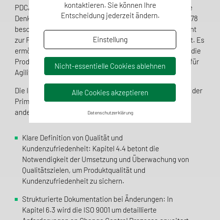
kontaktieren. Sie können Ihre
PDCA-Zyklus (Plan-Do-Check-Act) und das risikobasierte
Entscheidung jederzeit ändern.
Denken verweist. Letzteres wird in Anhang A der ISO 15378
besonders hervorgehoben, da es ein effektives Instrument
Einstellung
zur Prozessanalyse und Steigerung der Effizienz darstellt. Es
ermöglicht es, wesentliche Risiken zu identifizieren und die
Produktqualität zu erhöhen, während gleichzeitig Raum für
Nicht-essentielle Cookies ablehnen
Agilität geschaffen wird.
Die ISO 15378:2017 adressiert spezifisch die Bedürfnisse der
Alle Cookies akzeptieren
Primärpackmittelhersteller in der Pharmaindustrie unter
anderem durch:
Datenschutzerklärung
Klare Definition von Qualität und
Kundenzufriedenheit: Kapitel 4.4 betont die
Notwendigkeit der Umsetzung und Überwachung von
Qualitätszielen, um Produktqualität und
Kundenzufriedenheit zu sichern.
Strukturierte Dokumentation bei Änderungen: In
Kapitel 6.3 wird die ISO 9001 um detaillierte