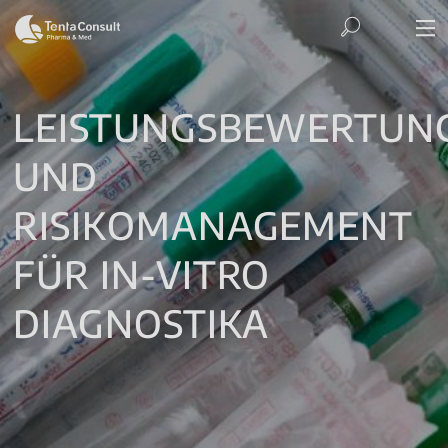
LEISTUNGSBEWERTUN
UND
RISIKOMANAGEMENT
FÜR IN-VITRO
DIAGNOSTIKA