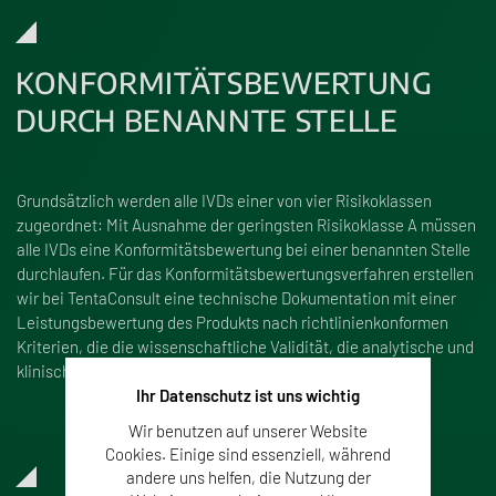
KONFORMITÄTSBEWERTUNG
DURCH BENANNTE STELLE
Grundsätzlich werden alle IVDs einer von vier Risikoklassen
zugeordnet: Mit Ausnahme der geringsten Risikoklasse A müssen
alle IVDs eine Konformitätsbewertung bei einer benannten Stelle
durchlaufen. Für das Konformitätsbewertungsverfahren erstellen
wir bei TentaConsult eine technische Dokumentation mit einer
Leistungsbewertung des Produkts nach richtlinienkonformen
Kriterien, die die wissenschaftliche Validität, die analytische und
klinische Leistung des In-Vitro-Diagnostikums evaluieren.
Ihr Datenschutz ist uns wichtig
Wir benutzen auf unserer Website
Cookies. Einige sind essenziell, während
andere uns helfen, die Nutzung der