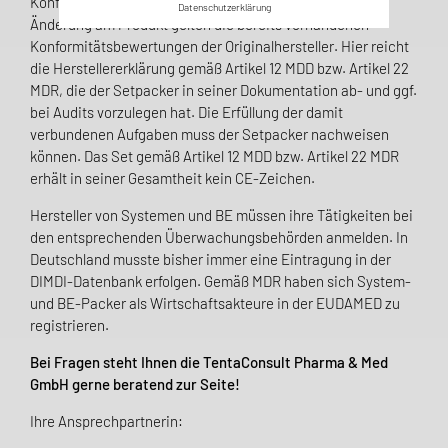
Konformitätserklärung abgegeben zu werden. Ohne jede
Datenschutzerklärung
Änderung am Produkt gelten die bereits vorhandenen
Konformitätsbe­wer­tungen der Originalhersteller. Hier reicht
die Herstellererklärung gemäß Artikel 12 MDD bzw. Artikel 22
MDR, die der Setpacker in seiner Dokumentation ab- und ggf.
bei Audits vorzulegen hat. Die Erfüllung der damit
verbundenen Aufgaben muss der Setpacker nachweisen
können. Das Set gemäß Artikel 12 MDD bzw. Artikel 22 MDR
erhält in seiner Gesamtheit kein CE-Zeichen.
Hersteller von Systemen und BE müssen ihre Tätigkeiten bei
den entsprech­enden Überwachungs­behörden anmelden. In
Deutschland musste bisher immer eine Eintragung in der
DIMDI-Daten­bank erfolgen. Gemäß MDR haben sich System-
und BE-Packer als Wirtschaftsakteure in der EUDAMED zu
registrieren.
Bei Fragen steht Ihnen die TentaConsult Pharma & Med
GmbH gerne beratend zur Seite!
Ihre Ansprechpartnerin: