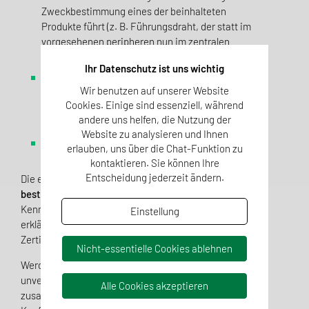
Zweckbestimmung eines der beinhalteten
Produkte führt (z. B. Führungsdraht, der statt im
vorgesehenen peripheren nun im zentralen
Blutkreislauf eingesetzt wird),
Ihr Datenschutz ist uns wichtig
ein Produkt anders prozessiert wird als dessen
Wir benutzen auf unserer Website
Hersteller oder Konformitätserklärung es vorsieht
Cookies. Einige sind essenziell, während
(z. B. Auspacken, Sterilisation,
andere uns helfen, die Nutzung der
Lagerungsbedingungen)
Website zu analysieren und Ihnen
ein Bestandteil kein CE trägt.
erlauben, uns über die Chat-Funktion zu
kontaktieren. Sie können Ihre
Entscheidung jederzeit ändern.
Die erwartbar
höchste Risikoklasse eines Bestandteils
bestimmt die Set-Klasse
und die entsprechende CE-
Kennzeichnung. Für das Setpacking mit Konformitäts­
Einstellung
erklärung, also Sets höher als Klasse I, bedarf es der
Zertifizierung durch eine benannte Stelle.
Nicht-essentielle Cookies ablehnen
Werden bereits konformitätsbewertete Medizinprodukte
unverändert ohne Änderung ihrer Zweck­bestimmung
Alle Cookies akzeptieren
zusammen verpackt, braucht dafür keine erneute