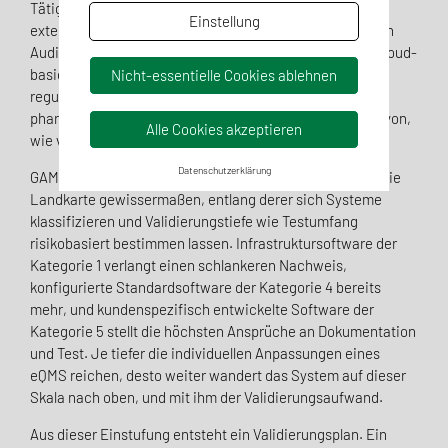
Tätigkeiten, das für jede Zusammenarbeit mit einem
Einstellung
externen Dienstleister einen schriftlichen Vertrag und ein
Auditrecht des Auftraggebers verlangt. Besonders bei Cloud-
basierten oder ausgelagerten Lösungen bleibt die
Nicht-essentielle Cookies ablehnen
regulatorische Verantwortung immer beim
pharmazeutischen Unternehmen selbst, unabhängig davon,
Alle Cookies akzeptieren
wie viele externe Parteien am Code beteiligt waren.
Datenschutzerklärung
GAMP 5 liefert dafür einen möglichen Referenzrahmen, die
Landkarte gewissermaßen, entlang derer sich Systeme
klassifizieren und Validierungstiefe wie Testumfang
risikobasiert bestimmen lassen. Infrastruktursoftware der
Kategorie 1 verlangt einen schlankeren Nachweis,
konfigurierte Standardsoftware der Kategorie 4 bereits
mehr, und kundenspezifisch entwickelte Software der
Kategorie 5 stellt die höchsten Ansprüche an Dokumentation
und Test. Je tiefer die individuellen Anpassungen eines
eQMS reichen, desto weiter wandert das System auf dieser
Skala nach oben, und mit ihm der Validierungsaufwand.
Aus dieser Einstufung entsteht ein Validierungsplan. Ein