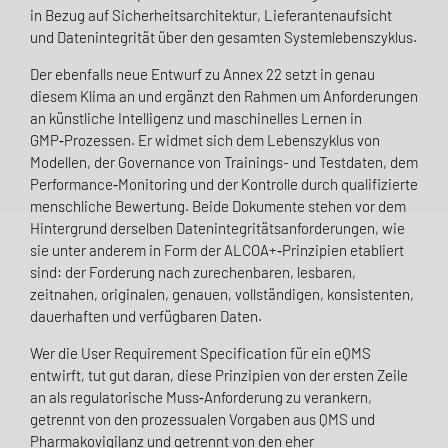
in Bezug auf Sicherheitsarchitektur, Lieferantenaufsicht
und Datenintegrität über den gesamten Systemlebenszyklus.
Der ebenfalls neue Entwurf zu Annex 22 setzt in genau
diesem Klima an und ergänzt den Rahmen um Anforderungen
an künstliche Intelligenz und maschinelles Lernen in
GMP‑Prozessen. Er widmet sich dem Lebenszyklus von
Modellen, der Governance von Trainings- und Testdaten, dem
Performance‑Monitoring und der Kontrolle durch qualifizierte
menschliche Bewertung. Beide Dokumente stehen vor dem
Hintergrund derselben Datenintegritätsanforderungen, wie
sie unter anderem in Form der ALCOA+‑Prinzipien etabliert
sind: der Forderung nach zurechenbaren, lesbaren,
zeitnahen, originalen, genauen, vollständigen, konsistenten,
dauerhaften und verfügbaren Daten.
Wer die User Requirement Specification für ein eQMS
entwirft, tut gut daran, diese Prinzipien von der ersten Zeile
an als regulatorische Muss‑Anforderung zu verankern,
getrennt von den prozessualen Vorgaben aus QMS und
Pharmakovigilanz und getrennt von den eher