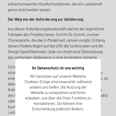
wünschenswerten Komfortfunktionen, die ein Lastenheft
gerne anschwellen lassen.
Der Weg von der Anforderung zur Validierung
Aus dieser Anforderungslandschaft wächst der eigentliche
Fahrplan des Projekts heran, Schritt für Schritt, in einer
Choreografie, die das V‑Modell seit Jahren vorgibt. Entlang
dieses Modells folgen auf die URS die funktionalen und die
Design‑Spezifikationen, jede von ihnen eine Übersetzung
des vorherigen Gedankens in eine konkretere Sprache.
Schon die Design Qualification ermöglicht einen
Ihr Datenschutz ist uns wichtig
strukturierten Vergleich verfügbarer Systeme und führt zu
Wir benutzen auf unserer Website
einer begründeten Wahl des am besten geeigneten eQMS. Ist
Cookies. Einige sind essenziell, während
diese Entscheidung gefallen, folgt die Qualifizierung des
andere uns helfen, die Nutzung der
Anbieters. Dabei werden die regulatorischen Fähigkeiten
Website zu analysieren und Ihnen
des Herstellers oder Dienstleisters geprüft, meist über Audits
erlauben, uns über die Chat-Funktion zu
oder eigens entwickelte Fragebögen für IT-Dienstleister.
kontaktieren. Sie können Ihre
Auch hier bleiben Annex 11 und Kapitel 7 der EU-GMP-
Entscheidung jederzeit ändern.
Leitlinie der Maßstab: jenes Kapitel zu ausgelagerten