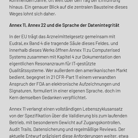
kommenden Jahre, oft weit über den Tag der Einführung
hinaus. Ein genauer Blick auf die zentralen Bausteine dieses
Weges lohnt sich daher.
Annex 11, Annex 22 und die Sprache der Datenintegrität
In der EU trägt das Arzneimittelgesetz gemeinsam mit
EudraLex Band 4 die tragende Säule dieses Feldes, und
innerhalb dieses Werks öffnen Annex 11 zu Computerised
Systems zusammen mit Kapitel 4 zur Dokumentation den
eigentlichen Resonanzraum für IT‑gestützte
Qualitätssysteme. Wer außerdem den amerikanischen Markt
bedient, begegnet in 21 CFR-Part 11 einem verwandten
Anspruch der FDA an elektronische Aufzeichnungen und
Signaturen, formuliert in einer eigenen Sprache, doch im
Kern demselben Gedanken verpflichtet.
Annex 11 verlangt einen vollständigen Lebenszyklusansatz
von der Spezifikation über die Validierung bis zum laufenden
Betrieb, mit besonderem Gewicht auf Zugangskontrollen,
Audit Trails, Datensicherung und regelmäßige Reviews. Der
aktuelle Entwurf präzisiert diese Anforderungen weiter, etwa