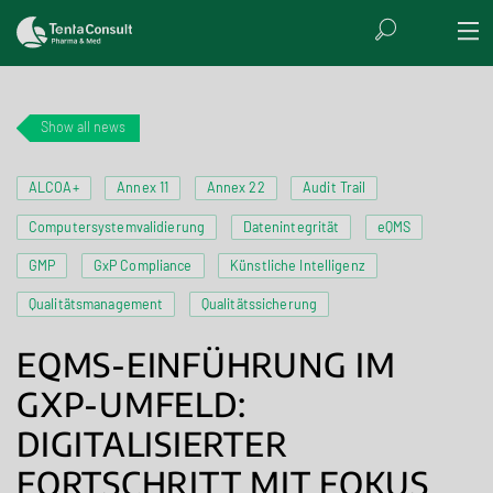
Show all news
ALCOA+
Annex 11
Annex 22
Audit Trail
Computersystemvalidierung
Datenintegrität
eQMS
GMP
GxP Compliance
Künstliche Intelligenz
Qualitätsmanagement
Qualitätssicherung
EQMS-EINFÜHRUNG IM
GXP-UMFELD:
DIGITALISIERTER
FORTSCHRITT MIT FOKUS