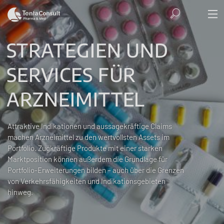
STRATEGIEN UND
SERVICES FÜR
ARZNEIMITTEL
Attraktive Indikationen und aussagekräftige Claims
machen Arzneimittel zu den wertvollsten Assets im
Portfolio. Zugkräftige Produkte mit einer starken
Marktposition können außerdem die Grundlage für
Portfolio-Erweiterungen bilden – auch über die Grenzen
von Verkehrsfähigkeiten und Indikationsgebieten
hinweg.