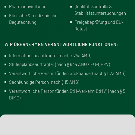
Pharmacovigilance
Qualitätskontrolle &
Stabilitätsuntersuchungen
Klinische & medizinische
Begutachtung
Freigabeprüfung und EU-
Retest
WIR ÜBERNEHMEN VERANTWORTLICHE FUNKTIONEN:
Informationsbeauftragter (
nach § 74a AMG
)
Stufenplanbeauftragter (
nach § 63a AMG / EU-QPPV
)
Verantwortliche Person für den Gro
ß
handel (
nach § 52a AMG
)
Sachkundige Person (
nach § 15 AMG
)
Verantwortliche Person für den BtM-Verkehr (BtMV)
(
nach § 5
BtMG
)