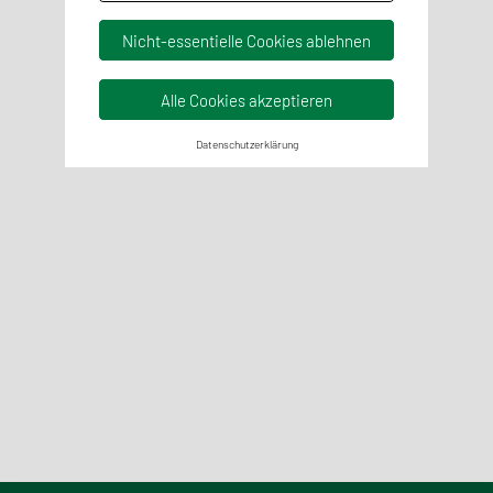
Nicht-essentielle Cookies ablehnen
Alle Cookies akzeptieren
Datenschutzerklärung
Qualitätsmanagement
Bei der Etablierung und der Optimierung Ihrer QM-Systeme
und allem, was dazugehört, unterstützen wir
verantwortungsbewusst und praxiserfahren.
Mehr erfahren