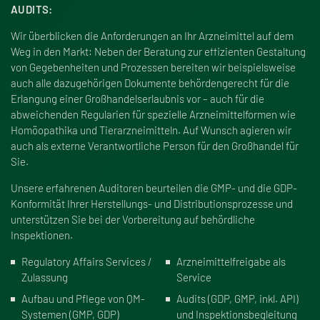
AUDITS:
Wir überblicken die Anforderungen an Ihr Arzneimittel auf dem
Weg in den Markt: Neben der Beratung zur effizienten Gestaltung
von Gegebenheiten und Prozessen bereiten wir beispielsweise
auch alle dazugehörigen Dokumente behördengerecht für die
Erlangung einer Gro
ß
handelserlaubnis vor – auch für die
abweichenden Regularien für spezielle Arzneimittelformen wie
Homöopathika und
Tierarzneimitteln
. Auf Wunsch agieren wir
auch als externe Verantwortliche Person für den Gro
ß
handel für
Sie.
Unsere erfahrenen Auditoren beurteilen die GMP- und die GDP-
Konformität Ihrer Herstellungs- und Distributionsprozesse und
unterstützen Sie bei der Vorbereitung auf behördliche
Inspektionen.
Regulatory Affairs Services /
Arzneimittelfreigabe als
Zulassung
Service
Aufbau und Pflege von QM-
Audits (GDP, GMP, inkl. API)
Systemen (GMP, GDP)
und Inspektionsbegleitung