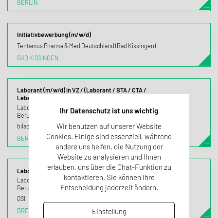
BERLIN
Initiativbewerbung (m/w/d)
Tentamus Pharma & Med Deutschland (Bad Kissingen)
BAD KISSINGEN
Laborant (m/w/d) in VZ / (Laborant / BTA / CTA /
Lebensmitteltechniker (m/w/d) mit/ohne Berufserfahrung):
Labor, F&E
Ihr Datenschutz ist uns wichtig
Berufseinstieg, Berufserfahrung
Wir benutzen auf unserer Website
bilacon
Cookies. Einige sind essenziell, während
BERLIN
andere uns helfen, die Nutzung der
Website zu analysieren und Ihnen
erlauben, uns über die Chat-Funktion zu
Laborant (m/w/d/x) Chromatographie
kontaktieren. Sie können Ihre
Labor
Entscheidung jederzeit ändern.
Berufserfahrung, Berufseinstieg
QSI
Einstellung
BREMEN