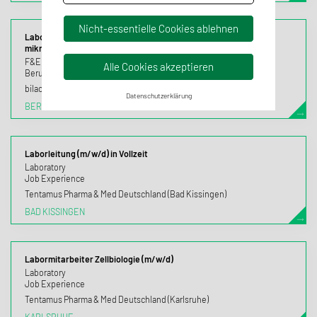
Nicht-essentielle Cookies ablehnen
Laborant / Biologisch-Technischer-Assistent für den
mikrobiologischen Bereich (m/w/d):
F&E, Labor, F&E
Alle Cookies akzeptieren
Berufseinstieg, Berufserfahrung
bilacon (Berlin)
Datenschutzerklärung
BERLIN
Laborleitung (m/w/d) in Vollzeit
Laboratory
Job Experience
Tentamus Pharma & Med Deutschland (Bad Kissingen)
BAD KISSINGEN
Labormitarbeiter Zellbiologie (m/w/d)
Laboratory
Job Experience
Tentamus Pharma & Med Deutschland (Karlsruhe)