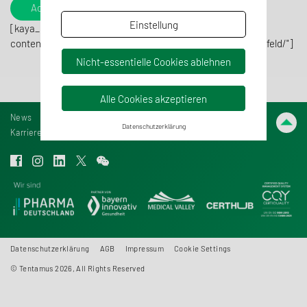
Add to contacts
Einstellung
[kaya_qrcode
content="https://www.tentaconsult.de/contact/dr-micha-feld/"]
Nicht-essentielle Cookies ablehnen
Alle Cookies akzeptieren
News
Datenschutzerklärung
Karriere
Contact
Datenschutzerklärung
AGB
Impressum
Cookie Settings
© Tentamus 2026, All Rights Reserved