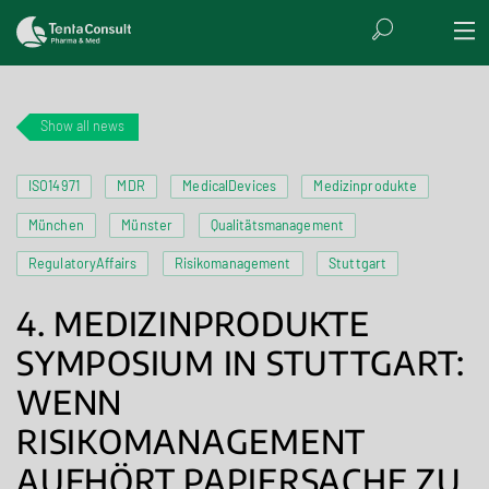
Show all news
ISO14971
MDR
MedicalDevices
Medizinprodukte
München
Münster
Qualitätsmanagement
RegulatoryAffairs
Risikomanagement
Stuttgart
4. MEDIZINPRODUKTE
SYMPOSIUM IN STUTTGART:
WENN
RISIKOMANAGEMENT
AUFHÖRT PAPIERSACHE ZU