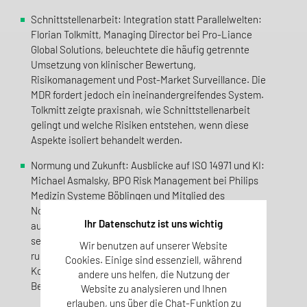
Schnittstellenarbeit: Integration statt Parallelwelten:
Florian Tolkmitt, Managing Director bei Pro-Liance
Global Solutions, beleuchtete die häufig getrennte
Umsetzung von klinischer Bewertung,
Risikomanagement und Post-Market Surveillance. Die
MDR fordert jedoch ein ineinandergreifendes System.
Tolkmitt zeigte praxisnah, wie Schnittstellenarbeit
gelingt und welche Risiken entstehen, wenn diese
Aspekte isoliert behandelt werden.
Normung und Zukunft: Ausblicke auf ISO 14971 und KI:
Michael Asmalsky, BPO Risk Management bei Philips
Medizin Systeme Böblingen und Mitglied des
Normungsausschusses ISO TC 210 JWG1, zog Bilanz
Ihr Datenschutz ist uns wichtig
aus 25 Jahren Risikomanagementpraxis. Er gab
seltene Einblicke in kommende Normungsaktivitäten
Wir benutzen auf unserer Website
rund um ISO 14971 – von KI über
Cookies. Einige sind essenziell, während
Kombinationsprodukte bis zur Schärfung des Risk-
andere uns helfen, die Nutzung der
Benefit-Konzepts.
Website zu analysieren und Ihnen
erlauben, uns über die Chat-Funktion zu