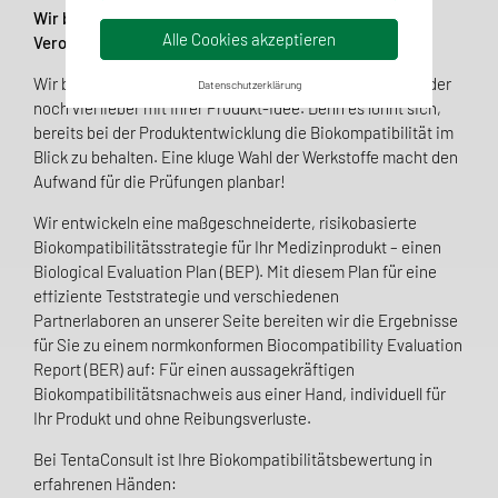
Wir bei TentaConsult begleiten Sie sicher durch das
Alle Cookies akzeptieren
Verordnungsdickicht der EN ISO 10993.
Wir befassen uns detailliert mit Ihrem Medizinprodukt, oder
Datenschutzerklärung
noch viel lieber mit Ihrer Produkt-Idee. Denn es lohnt sich,
bereits bei der Produktentwicklung die Biokompatibilität im
Blick zu behalten. Eine kluge Wahl der Werkstoffe macht den
Aufwand für die Prüfungen planbar!
Wir entwickeln eine maßgeschneiderte, risikobasierte
Biokompatibilitätsstrategie für Ihr Medizinprodukt – einen
Biological Evaluation Plan (BEP). Mit diesem Plan für eine
effiziente Teststrategie und verschiedenen
Partnerlaboren an unserer Seite bereiten wir die Ergebnisse
für Sie zu einem normkonformen Biocompatibility Evaluation
Report (BER) auf: Für einen aussagekräftigen
Biokompatibilitätsnachweis aus einer Hand, individuell für
Ihr Produkt und ohne Reibungsverluste.
Bei TentaConsult ist Ihre Biokompatibilitätsbewertung in
erfahrenen Händen: