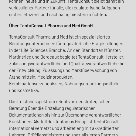
können, heute und in Zukunft. TentaConsult bleibt damit ein
verlässlicher Partner für alle, die regulatorische Aufgaben
sicher, effizient und nachhaltig meistern möchten.
Über TentaConsult Pharma und Med GmbH
TentaConsult Pharma und Med ist ein spezialisiertes
Beratungsunternehmen für regulatorische Fragestellungen
in der Life Sciences Branche. An den Standorten Münster,
Martinsried und Bordeaux begleitet TentaConsult Hersteller,
Zulassungsverantwortliche und Qualitätsverantwortliche bei
der Entwicklung, Zulassung und Marktüberwachung von
Arzneimitteln, Medizinprodukten,
Kombinationserzeugnissen, Nahrungsergänzungsmitteln
und Kosmetika.
Das Leistungsspektrum reicht von der strategischen
Beratung über die Erstellung regulatorischer
Dokumentationen bis hin zur Übernahme verantwortlicher
Funktionen. Als Teil der Tentamus Group ist TentaConsult
international vernetzt und arbeitet eng mit akkreditierten
Laboren, Prüfdienstleistern und spezialisierten Partnern