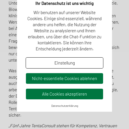
Unternehmens. Sie kommen aus den Bereichen Pharmazie,
Ihr Datenschutz ist uns wichtig
Biowissenschaften, Medizin, Qualitätsmanagement und
Wir benutzen auf unserer Website
klinischer Entwicklung. Ihre unterschiedlichen beruflichen
Cookies. Einige sind essenziell, während
Werdegänge, darunter Tätigkeiten in Industrieunternehmen,
andere uns helfen, die Nutzung der
bei Aufsichtsbehörden oder benannten Stellen sorgen für
Website zu analysieren und Ihnen
eine umfassende Sichtweise auf regulatorische
erlauben, uns über die Chat-Funktion zu
Fragestellungen. Diese Vielfalt ist kein Zufall, sondern
kontaktieren. Sie können Ihre
bewusst gewählt. Denn komplexe Anforderungen lassen sich
Entscheidung jederzeit ändern.
nur dann nachhaltig lösen, wenn Fachwissen aus
unterschiedlichen Perspektiven zusammenwirkt.
Einstellung
Was alle eint, ist ein hoher Anspruch an Genauigkeit, eine
ausgeprägte Dienstleistungsmentalität und die Fähigkeit,
Nicht-essentielle Cookies ablehnen
auch unter Zeitdruck strukturiert und lösungsorientiert zu
arbeiten. Ob bei der Entwicklung einer Zulassungsstrategie,
Alle Cookies akzeptieren
der Erstellung technischer Dokumentationen oder in der
Rolle als Verantwortliche Person – das Team von
Datenschutzerklärung
TentaConsult agiert umsichtig, engagiert und fachlich
sicher.
„Fünf Jahre TentaConsult stehen für Kompetenz, Vertrauen