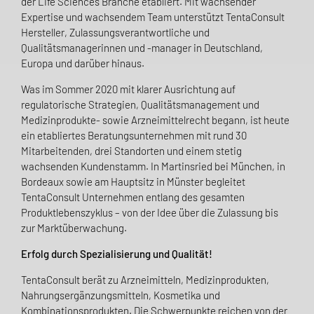
der Life Sciences Branche etabliert. Mit wachsender
Expertise und wachsendem Team unterstützt TentaConsult
Hersteller, Zulassungsverantwortliche und
Qualitätsmanagerinnen und -manager in Deutschland,
Europa und darüber hinaus.
Was im Sommer 2020 mit klarer Ausrichtung auf
regulatorische Strategien, Qualitätsmanagement und
Medizinprodukte- sowie Arzneimittelrecht begann, ist heute
ein etabliertes Beratungsunternehmen mit rund 30
Mitarbeitenden, drei Standorten und einem stetig
wachsenden Kundenstamm. In Martinsried bei München, in
Bordeaux sowie am Hauptsitz in Münster begleitet
TentaConsult Unternehmen entlang des gesamten
Produktlebenszyklus – von der Idee über die Zulassung bis
zur Marktüberwachung.
Erfolg durch Spezialisierung und Qualität!
TentaConsult berät zu Arzneimitteln, Medizinprodukten,
Nahrungsergänzungsmitteln, Kosmetika und
Kombinationsprodukten. Die Schwerpunkte reichen von der