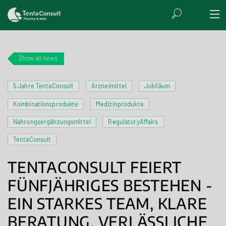
Show all news
5 Jahre TentaConsult
Arzneimittel
Jubiläum
Kombinationsprodukte
Medizinprodukte
Nahrungsergänzungsmittel
RegulatoryAffairs
TentaConsult
TENTACONSULT FEIERT
FÜNFJÄHRIGES BESTEHEN -
EIN STARKES TEAM, KLARE
BERATUNG, VERLÄSSLICHE