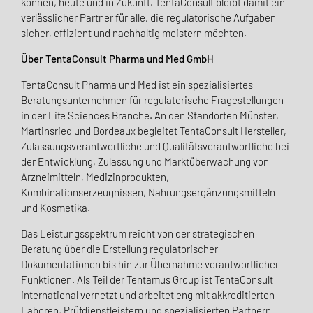
können, heute und in Zukunft. TentaConsult bleibt damit ein
verlässlicher Partner für alle, die regulatorische Aufgaben
sicher, effizient und nachhaltig meistern möchten.
Über TentaConsult Pharma und Med GmbH
TentaConsult Pharma und Med ist ein spezialisiertes
Beratungsunternehmen für regulatorische Fragestellungen
in der Life Sciences Branche. An den Standorten Münster,
Martinsried und Bordeaux begleitet TentaConsult Hersteller,
Zulassungsverantwortliche und Qualitätsverantwortliche bei
der Entwicklung, Zulassung und Marktüberwachung von
Arzneimitteln, Medizinprodukten,
Kombinationserzeugnissen, Nahrungsergänzungsmitteln
und Kosmetika.
Das Leistungsspektrum reicht von der strategischen
Beratung über die Erstellung regulatorischer
Dokumentationen bis hin zur Übernahme verantwortlicher
Funktionen. Als Teil der Tentamus Group ist TentaConsult
international vernetzt und arbeitet eng mit akkreditierten
Laboren, Prüfdienstleistern und spezialisierten Partnern