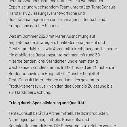
der Life Sciences Branche etabliert. Mit wachsender
Expertise und wachsendem Team unterstützt TentaConsult
Hersteller, Zulassungsverantwortliche und
Qualitätsmanagerinnen und -manager in Deutschland,
Europa und darüber hinaus.
Was im Sommer 2020 mit klarer Ausrichtung auf
regulatorische Strategien, Qualitätsmanagement und
Medizinprodukte- sowie Arzneimittelrecht begann, ist heute
ein etabliertes Beratungsunternehmen mit rund 30
Mitarbeitenden, drei Standorten und einem stetig
wachsenden Kundenstamm. In Martinsried bei München, in
Bordeaux sowie am Hauptsitz in Münster begleitet
TentaConsult Unternehmen entlang des gesamten
Produktlebenszyklus – von der Idee über die Zulassung bis
zur Marktüberwachung.
Erfolg durch Spezialisierung und Qualität!
TentaConsult berät zu Arzneimitteln, Medizinprodukten,
Nahrungsergänzungsmitteln, Kosmetika und
Kombinationsprodukten. Die Schwerpunkte reichen von der