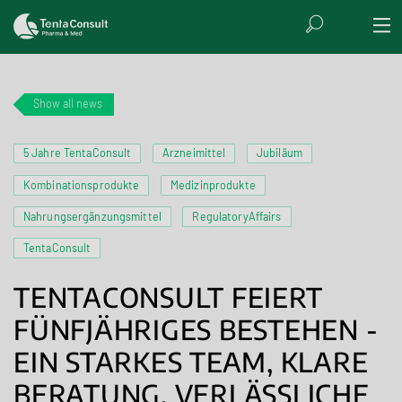
Show all news
5 Jahre TentaConsult
Arzneimittel
Jubiläum
Kombinationsprodukte
Medizinprodukte
Nahrungsergänzungsmittel
RegulatoryAffairs
TentaConsult
TENTACONSULT FEIERT
FÜNFJÄHRIGES BESTEHEN -
EIN STARKES TEAM, KLARE
BERATUNG, VERLÄSSLICHE