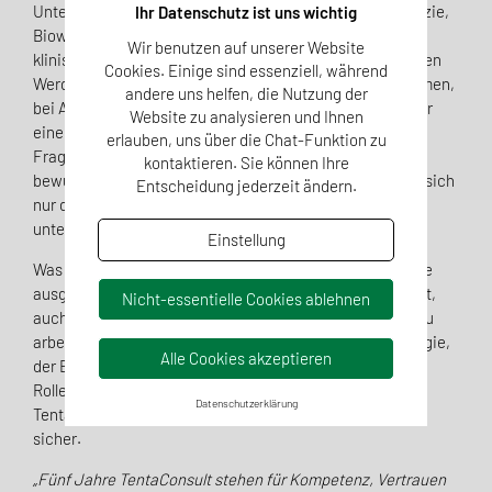
Unternehmens. Sie kommen aus den Bereichen Pharmazie,
Ihr Datenschutz ist uns wichtig
Biowissenschaften, Medizin, Qualitätsmanagement und
Wir benutzen auf unserer Website
klinischer Entwicklung. Ihre unterschiedlichen beruflichen
Cookies. Einige sind essenziell, während
Werdegänge, darunter Tätigkeiten in Industrieunternehmen,
andere uns helfen, die Nutzung der
bei Aufsichtsbehörden oder benannten Stellen sorgen für
Website zu analysieren und Ihnen
eine umfassende Sichtweise auf regulatorische
erlauben, uns über die Chat-Funktion zu
Fragestellungen. Diese Vielfalt ist kein Zufall, sondern
kontaktieren. Sie können Ihre
bewusst gewählt. Denn komplexe Anforderungen lassen sich
Entscheidung jederzeit ändern.
nur dann nachhaltig lösen, wenn Fachwissen aus
unterschiedlichen Perspektiven zusammenwirkt.
Einstellung
Was alle eint, ist ein hoher Anspruch an Genauigkeit, eine
ausgeprägte Dienstleistungsmentalität und die Fähigkeit,
Nicht-essentielle Cookies ablehnen
auch unter Zeitdruck strukturiert und lösungsorientiert zu
arbeiten. Ob bei der Entwicklung einer Zulassungsstrategie,
Alle Cookies akzeptieren
der Erstellung technischer Dokumentationen oder in der
Rolle als Verantwortliche Person – das Team von
Datenschutzerklärung
TentaConsult agiert umsichtig, engagiert und fachlich
sicher.
„Fünf Jahre TentaConsult stehen für Kompetenz, Vertrauen