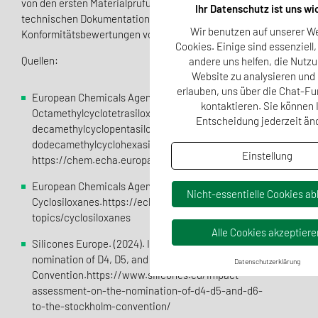
von den ersten Materialprüfungen bis zur vollständigen
Ihr Datenschutz ist uns wi
technischen Dokumentation und bereiten Sie gründlich auf
Wir benutzen auf unserer W
Konformitätsbewertungen vor.
Cookies. Einige sind essenziell
Quellen:
andere uns helfen, die Nutzu
Website zu analysieren und
erlauben, uns über die Chat-Fu
European Chemicals Agency (ECHA).
kontaktieren. Sie können 
Octamethylcyclotetrasiloxane (D4);
Entscheidung jederzeit än
decamethylcyclopentasiloxane (D5);
dodecamethylcyclohexasiloxane (D6): Restriction.
Einstellung
https://chem.echa.europa.eu/100.256.323/activities/restric
European Chemicals Agency (ECHA).
Nicht-essentielle Cookies a
Cyclosiloxanes.https://echa.europa.eu/fr/hot-
topics/cyclosiloxanes
Alle Cookies akzeptiere
Silicones Europe. (2024). Impact assessment on the
nomination of D4, D5, and D6 to the Stockholm
Datenschutzerklärung
Convention.https://www.silicones.eu/impact-
assessment-on-the-nomination-of-d4-d5-and-d6-
to-the-stockholm-convention/