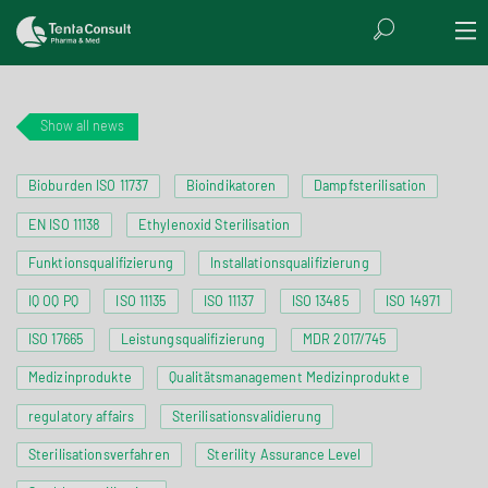
Show all news
Bioburden ISO 11737
Bioindikatoren
Dampfsterilisation
EN ISO 11138
Ethylenoxid Sterilisation
Funktionsqualifizierung
Installationsqualifizierung
IQ OQ PQ
ISO 11135
ISO 11137
ISO 13485
ISO 14971
ISO 17665
Leistungsqualifizierung
MDR 2017/745
Medizinprodukte
Qualitätsmanagement Medizinprodukte
regulatory affairs
Sterilisationsvalidierung
Sterilisationsverfahren
Sterility Assurance Level