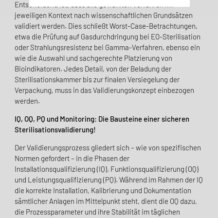
Entscheidend ist, dass alle gewählten Verfahren im
jeweiligen Kontext nach wissenschaftlichen Grundsätzen
validiert werden. Dies schließt Worst-Case-Betrachtungen,
etwa die Prüfung auf Gasdurchdringung bei EO-Sterilisation
oder Strahlungsresistenz bei Gamma-Verfahren, ebenso ein
wie die Auswahl und sachgerechte Platzierung von
Bioindikatoren. Jedes Detail, von der Beladung der
Sterilisationskammer bis zur finalen Versiegelung der
Verpackung, muss in das Validierungskonzept einbezogen
werden.
IQ, OQ, PQ und Monitoring: Die Bausteine einer sicheren
Sterilisationsvalidierung!
Der Validierungsprozess gliedert sich – wie von spezifischen
Normen gefordert – in die Phasen der
Installationsqualifizierung (IQ), Funktionsqualifizierung (OQ)
und Leistungsqualifizierung (PQ). Während im Rahmen der IQ
die korrekte Installation, Kalibrierung und Dokumentation
sämtlicher Anlagen im Mittelpunkt steht, dient die OQ dazu,
die Prozessparameter und ihre Stabilität im täglichen