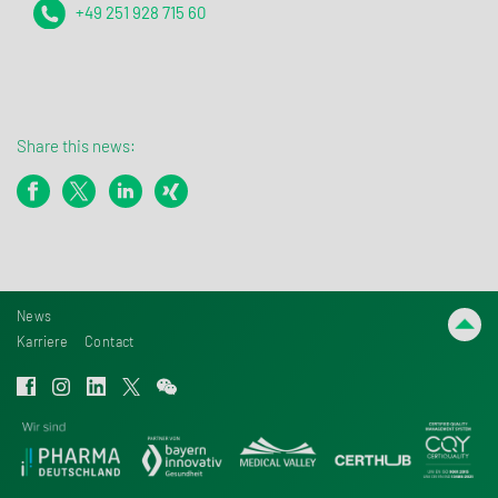
+49 251 928 715 60
Share this news:
News
Karriere
Contact