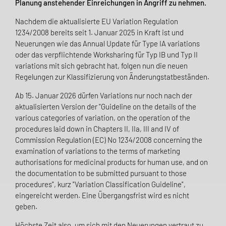
Planung anstehender Einreichungen in Angriff zu nehmen.
Nachdem die aktualisierte EU Variation Regulation
1234/2008 bereits seit 1. Januar 2025 in Kraft ist und
Neuerungen wie das Annual Update für Type IA variations
oder das verpflichtende Worksharing für Typ IB und Typ II
variations mit sich gebracht hat, folgen nun die neuen
Regelungen zur Klassifizierung von Änderungstatbeständen.
Ab 15. Januar 2026 dürfen Variations nur noch nach der
aktualisierten Version der "Guideline on the details of the
various categories of variation, on the operation of the
procedures laid down in Chapters II, IIa, III and IV of
Commission Regulation (EC) No 1234/2008 concerning the
examination of variations to the terms of marketing
authorisations for medicinal products for human use, and on
the documentation to be submitted pursuant to those
procedures", kurz "Variation Classification Guideline",
eingereicht werden. Eine Übergangsfrist wird es nicht
geben.
Höchste Zeit also, um sich mit den Neuerungen vertraut zu