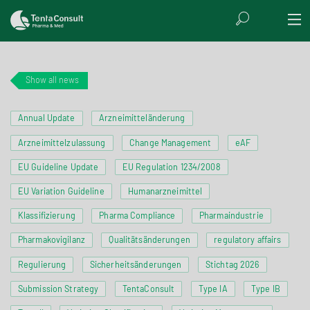
Show all news
Annual Update
Arzneimitteländerung
Arzneimittelzulassung
Change Management
eAF
EU Guideline Update
EU Regulation 1234/2008
EU Variation Guideline
Humanarzneimittel
Klassifizierung
Pharma Compliance
Pharmaindustrie
Pharmakovigilanz
Qualitätsänderungen
regulatory affairs
Regulierung
Sicherheitsänderungen
Stichtag 2026
Submission Strategy
TentaConsult
Type IA
Type IB