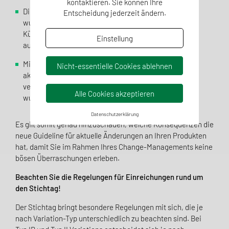
kontaktieren. Sie können Ihre
Die bisher vorliegenden „Article 5 recommendations“
Entscheidung jederzeit ändern.
wurden in die Classification Guideline integriert.
Künftig soll die Guideline (mind.) jährlich in Hinblick
Einstellung
auf diese aktualisiert werden.
Mit Einreichung nach neuer Guideline ist das
Nicht-essentielle Cookies ablehnen
aktualisierte elektronische Antragsformular (eAF) zu
verwenden, welches bereits als Testversion publiziert
Alle Cookies akzeptieren
wurde.
Datenschutzerklärung
Es gilt somit genau hinzuschauen, welche Konsequenzen die
neue Guideline für aktuelle Änderungen an Ihren Produkten
hat, damit Sie im Rahmen Ihres Change-Managements keine
bösen Überraschungen erleben.
Beachten Sie die Regelungen für Einreichungen rund um
den Stichtag!
Der Stichtag bringt besondere Regelungen mit sich, die je
nach Variation-Typ unterschiedlich zu beachten sind. Bei