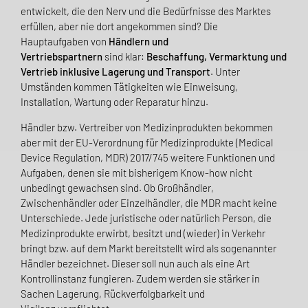
entwickelt, die den Nerv und die Bedürfnisse des Marktes
erfüllen, aber nie dort angekommen sind?
Die
Hauptaufgaben
von
Händlern und
Vertriebspartnern
sind
klar:
Beschaffung, Vermarktung und
Vertrieb inklusive Lagerung und Transport
. Unter
Umständen kommen Tätigkeiten wie Einweisung,
Installation, Wartung oder Reparatur hinzu.
Händler
bzw. Vertreiber von Medizinprodukten bekommen
aber
mit der
EU-
Verordnung für Medizinprodukte (Medical
Device Regulation, MDR) 2017/745
weitere Funktionen und
Aufgaben, d
enen
sie mit bisherigem Know-how nicht
unbedingt gewachsen sind.
Ob Großhändler,
Zwischenhändler oder Einzelhändler, die MDR macht keine
Unterschiede. Jede juristische oder natürlich Person, die
Medizinprodukte erwirbt, besitzt und (wieder) in Verkehr
bringt bzw. auf dem Markt bereitstellt wird als sogenannter
Händler bezeichnet.
Dieser soll nun auch als eine Art
Kontrollinstanz fungieren. Zudem werden sie stärker in
Sachen Lagerung
,
Rückverfolgbarkeit
und