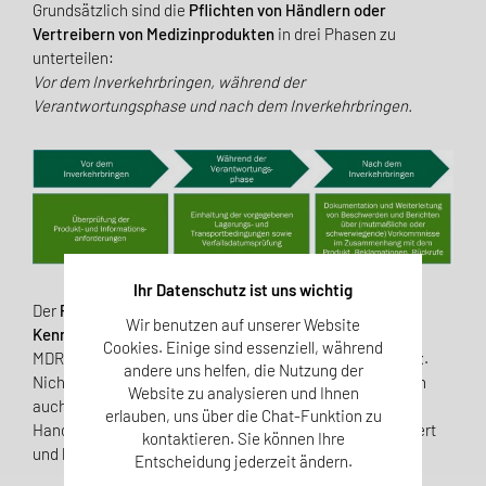
Gr
undsätzlich
sind
die
Pflichten von Händlern oder
Vertreibern von Medizinprodukten
in drei Phasen
zu
unterteilen
:
Vor dem Inverkehrbringen, während der
Verantwortungsphase und nach dem Inverkehrbringen.
Ihr Datenschutz ist uns wichtig
Der
Prüfung auf Einhaltung bestimmter
Wir benutzen auf unserer Website
Kennzeichnungspflichten und Freigabe
(vgl. Artikel 14,
Cookies. Einige sind essenziell, während
MDR)
folgt
die Phase der
Verantwortung für das Produkt
.
andere uns helfen, die Nutzung der
Nicht nur die Lager- und Transportbedin
g
ungen, sondern
Website zu analysieren und Ihnen
auch die
Rückverfolgbarkeit
und besondere
erlauben, uns über die Chat-Funktion zu
Handhabungs
hinweise müssen
vom Händler
dokumentiert
kontaktieren. Sie können Ihre
und kontrolliert werden.
Entscheidung jederzeit ändern.