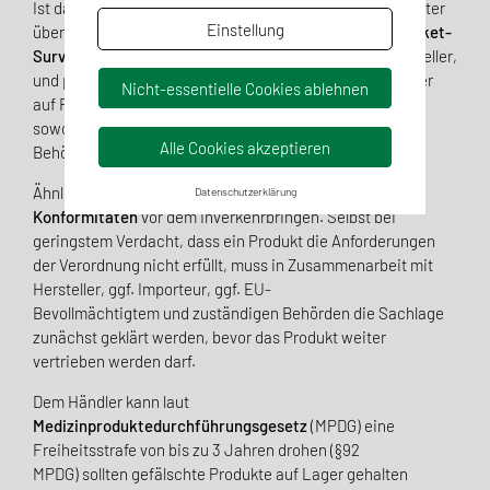
Ist das Produkt in Verkehr gebracht worden, muss es weiter
Einstellung
überwacht werden. Dies erfolgt aktiv über das
Post-Market-
Surveillance-System
in Zusammenarbeit mit dem Hersteller,
und passiv über das
Vigilanzsystem
. Hier müssen Händler
Nicht-essentielle Cookies ablehnen
auf Rückmeldungen aus dem Markt reagieren und diese
sowohl schriftlich registrieren als auch an Hersteller und
Alle Cookies akzeptieren
Behörde weiterleiten.
Ähnliches
gilt auch für die
Entdeckung von Nicht-
Datenschutzerklärung
Konformitäten
vor dem Inverkehrbringen.
Selbst bei
geringstem Verdacht, dass ein Produkt
die Anforderungen
der Verordnung nicht erfüllt,
muss in Zusammenarbeit mit
Hersteller,
ggf.
Importeur,
ggf. EU-
Bevollmächtigte
m
und
zuständigen
Behörden die Sachlage
zunächst geklärt werden, bevor das Produkt weiter
vertrieben werden darf.
Dem Händler kann laut
Medizinproduktedurchführungsgesetz
(MPDG) eine
Freiheitsstrafe von bis zu 3 Jahren drohen (§92
MPDG)
sollten gefälschte Produkte auf Lager gehalten