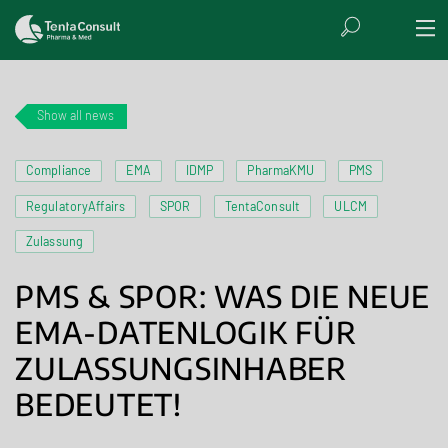
Show all news
Compliance
EMA
IDMP
PharmaKMU
PMS
RegulatoryAffairs
SPOR
TentaConsult
ULCM
Zulassung
PMS & SPOR: WAS DIE NEUE
EMA-DATENLOGIK FÜR
ZULASSUNGSINHABER
BEDEUTET!