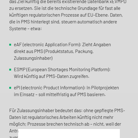
das Ziel künftig die bereits existierende Datenbank xEVMPD
zu ersetzen. Sie ist die technische Grundlage für fast alle
künftigen regulatorischen Prozesse auf EU-Ebene. Daten,
die in PMS hinterlegt sind, steuern automatisch andere
Systeme – etwa:
eAF (electronic Application Form): Zieht Angaben
direkt aus PMS (Produktstatus, Packung,
Zulassungsinhaber)
ESMP (European Shortages Monitoring Platform):
Wird künftig auf PMS-Daten zugreifen.
ePI (electronic Product Information): In Pilotprojekten
im Einsatz – soll mittelfristig auf PMS basieren.
Für Zulassungsinhaber bedeutet das: ohne gepflegte PMS-
Daten ist regulatorisches Arbeiten künftig nicht mehr
möglich; Prozesse brechen technisch ab – nicht, weil der
Antrag inhaltlich fehlerhaft ist, sondern weil die
zugrundeliegenden Produktstammdaten fehlen oder