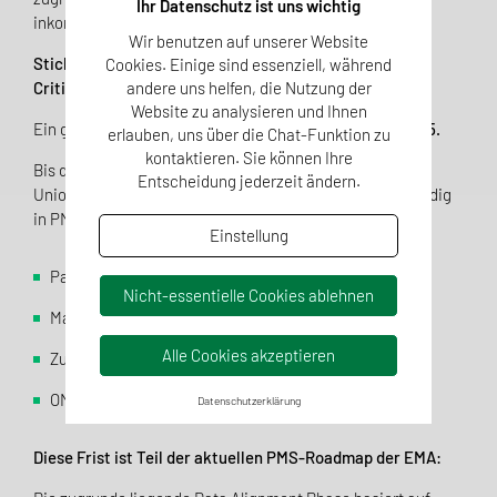
Ihr Datenschutz ist uns wichtig
inkonsistent sind.
Wir benutzen auf unserer Website
Stichtag: 31. Mai 2025 für Produkte der Union List of
Cookies. Einige sind essenziell, während
andere uns helfen, die Nutzung der
Critical Medicines (ULCM)!
Website zu analysieren und Ihnen
Ein ganz konkreter Termin steht bereits fest:
31. Mai 2025.
erlauben, uns über die Chat-Funktion zu
kontaktieren. Sie können Ihre
Bis dahin müssen alle Arzneimittel, die auf der offiziellen
Entscheidung jederzeit ändern.
Union List of Critical Medicines geführt werden, vollständig
in PMS erfasst und validiert sein – inklusive:
Einstellung
Packungsinformationen
Nicht-essentielle Cookies ablehnen
Marktstatus
Alle Cookies akzeptieren
Zulassungsstatus
OMS-Verknüpfung zu Herstellern
Datenschutzerklärung
Diese Frist ist Teil der aktuellen PMS-Roadmap der EMA: