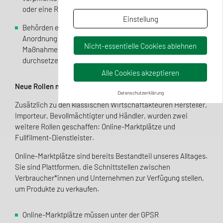
oder eine Rückerstattung anzubieten.
Einstellung
Behörden erhalten erweiterte Befugnisse zur
Anordnung von Produktrückrufen und können
Nicht-essentielle Cookies ablehnen
Maßnahmen gegen nicht konforme Produkte schneller
durchsetzen.
Alle Cookies akzeptieren
Neue Rollen mit zusätzlichen Verantwortlichkeiten!
Datenschutzerklärung
Zusätzlich zu den klassischen Wirtschaftakteuren Hersteller,
Importeur, Bevollmächtigter und Händler, wurden zwei
weitere Rollen geschaffen: Online-Marktplätze und
Fullfilment-Dienstleister.
Online-Marktplätze sind bereits Bestandteil unseres Alltages.
Sie sind Plattformen, die Schnittstellen zwischen
Verbraucher*innen und Unternehmen zur Verfügung stellen,
um Produkte zu verkaufen.
Online-Marktplätze müssen unter der GPSR