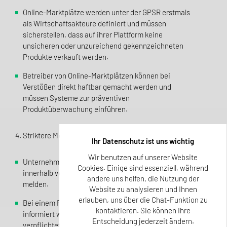
Online-Marktplätze werden unter der GPSR erstmals
als Wirtschaftsakteure definiert und müssen
sicherstellen, dass auf ihrer Plattform keine
unsicheren oder unzureichend gekennzeichneten
Produkte verkauft werden.
Betreiber von Online-Marktplätzen können bei
Verstößen direkt haftbar gemacht werden und
müssen Systeme zur präventiven
Produktüberwachung einführen.
4. Striktere Meldepflichten und schnellere Rückrufprozesse
Ihr Datenschutz ist uns wichtig
Wir benutzen auf unserer Website
Unternehmen müssen unsichere Produkte nun
Cookies. Einige sind essenziell, während
innerhalb von 2 Werktagen an das EU-Safety-Gate
andere uns helfen, die Nutzung der
melden.
Website zu analysieren und Ihnen
erlauben, uns über die Chat-Funktion zu
Bei einem Rückruf müssen Verbraucher aktiv
kontaktieren. Sie können Ihre
informiert werden, und Unternehmen sind
Entscheidung jederzeit ändern.
verpflichtet, entweder eine Reparatur, einen Ersatz