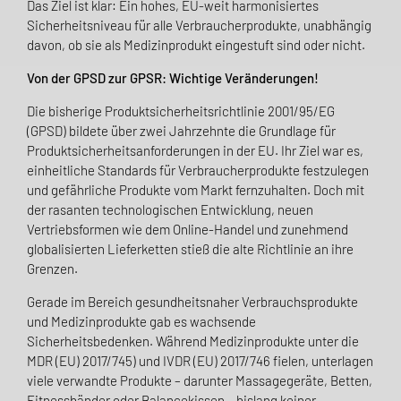
Das Ziel ist klar: Ein hohes, EU-weit harmonisiertes
Sicherheitsniveau für alle Verbraucherprodukte, unabhängig
davon, ob sie als Medizinprodukt eingestuft sind oder nicht.
Von der GPSD zur GPSR: Wichtige Veränderungen!
Die bisherige Produktsicherheitsrichtlinie 2001/95/EG
(GPSD) bildete über zwei Jahrzehnte die Grundlage für
Produktsicherheitsanforderungen in der EU. Ihr Ziel war es,
einheitliche Standards für Verbraucherprodukte festzulegen
und gefährliche Produkte vom Markt fernzuhalten. Doch mit
der rasanten technologischen Entwicklung, neuen
Vertriebsformen wie dem Online-Handel und zunehmend
globalisierten Lieferketten stieß die alte Richtlinie an ihre
Grenzen.
Gerade im Bereich gesundheitsnaher Verbrauchsprodukte
und Medizinprodukte gab es wachsende
Sicherheitsbedenken. Während Medizinprodukte unter die
MDR (EU) 2017/745) und IVDR (EU) 2017/746 fielen, unterlagen
viele verwandte Produkte – darunter Massagegeräte, Betten,
Fitnessbänder oder Balancekissen – bislang keiner