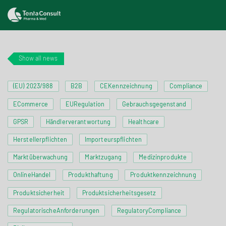
Show all news
(EU) 2023/988
B2B
CEKennzeichnung
Compliance
ECommerce
EURegulation
Gebrauchsgegenstand
GPSR
Händlerverantwortung
Healthcare
Herstellerpflichten
Importeurspflichten
Marktüberwachung
Marktzugang
Medizinprodukte
OnlineHandel
Produkthaftung
Produktkennzeichnung
Produktsicherheit
Produktsicherheitsgesetz
RegulatorischeAnforderungen
RegulatoryCompliance