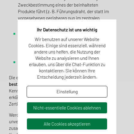
Zweckbestimmung eines der beinhalteten
Produkte führt (z. B. Führungsdraht, der statt im
vorgesehenen peripheren nun im zentralen
Blutkreislauf eingesetzt wird),
Ihr Datenschutz ist uns wichtig
ein Produkt anders prozessiert wird als dessen
Wir benutzen auf unserer Website
Hersteller oder Konformitätserklärung es vorsieht
Cookies. Einige sind essenziell, während
(z. B. Auspacken, Sterilisation,
andere uns helfen, die Nutzung der
Lagerungsbedingungen)
Website zu analysieren und Ihnen
ein Bestandteil kein CE trägt.
erlauben, uns über die Chat-Funktion zu
kontaktieren. Sie können Ihre
Entscheidung jederzeit ändern.
Die erwartbar
höchste Risikoklasse eines Bestandteils
bestimmt die Set-Klasse
und die entsprechende CE-
Kennzeichnung. Für das Setpacking mit Konformitäts­
Einstellung
erklärung, also Sets höher als Klasse I, bedarf es der
Zertifizierung durch eine benannte Stelle.
Nicht-essentielle Cookies ablehnen
Werden bereits konformitätsbewertete Medizinprodukte
unverändert ohne Änderung ihrer Zweck­bestimmung
Alle Cookies akzeptieren
zusammen verpackt, braucht dafür keine erneute