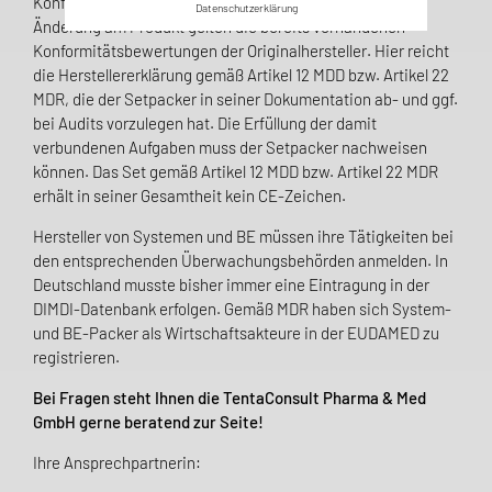
Konformitätserklärung abgegeben zu werden. Ohne jede
Datenschutzerklärung
Änderung am Produkt gelten die bereits vorhandenen
Konformitätsbe­wer­tungen der Originalhersteller. Hier reicht
die Herstellererklärung gemäß Artikel 12 MDD bzw. Artikel 22
MDR, die der Setpacker in seiner Dokumentation ab- und ggf.
bei Audits vorzulegen hat. Die Erfüllung der damit
verbundenen Aufgaben muss der Setpacker nachweisen
können. Das Set gemäß Artikel 12 MDD bzw. Artikel 22 MDR
erhält in seiner Gesamtheit kein CE-Zeichen.
Hersteller von Systemen und BE müssen ihre Tätigkeiten bei
den entsprech­enden Überwachungs­behörden anmelden. In
Deutschland musste bisher immer eine Eintragung in der
DIMDI-Daten­bank erfolgen. Gemäß MDR haben sich System-
und BE-Packer als Wirtschaftsakteure in der EUDAMED zu
registrieren.
Bei Fragen steht Ihnen die TentaConsult Pharma & Med
GmbH gerne beratend zur Seite!
Ihre Ansprechpartnerin: