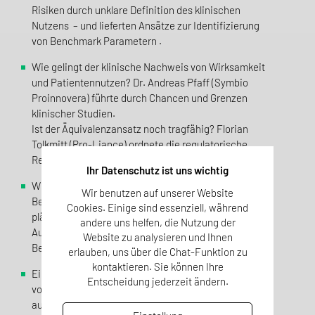
Risiken durch unklare Definition des klinischen
Nutzens – und lieferten Ansätze zur Identifizierung
von Benchmark Parametern .
Wie gelingt der klinische Nachweis von Wirksamkeit
und Patientennutzen? Dr. Andreas Pfaff (Symbio
Proinnovera) führte durch Chancen und Grenzen
klinischer Studien.
Ist der Äquivalenzansatz noch tragfähig? Florian
Tolkmitt (Pro-Liance) ordnete die regulatorische
Realität und Perspektiven ein.
Ihr Datenschutz ist uns wichtig
Wie gelingt ein strategischer Dialog mit der
Wir benutzen auf unserer Website
Benannten Stelle? Dr. Christian Schübel (TÜV SÜD)
Cookies. Einige sind essenziell, während
plädierte für frühzeitige Kommunikation auf
andere uns helfen, die Nutzung der
Augenhöhe und stellte vernachlässigte klinische
Website zu analysieren und Ihnen
Bewertungsstrategien vor.
erlauben, uns über die Chat-Funktion zu
kontaktieren. Sie können Ihre
Einmal nachgewiesen – für immer gültig? Dr. Martin
Entscheidung jederzeit ändern.
von Rüden (QUESTALPHA) warf einen kritischen Blick
auf die regulatorische Dauerbelastung und die „Red-