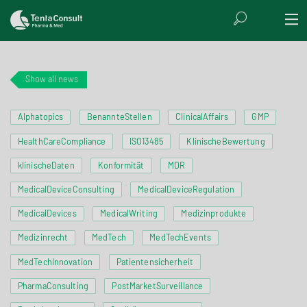
Show all news
Alphatopics
BenannteStellen
ClinicalAffairs
GMP
HealthCareCompliance
ISO13485
KlinischeBewertung
klinischeDaten
Konformität
MDR
MedicalDeviceConsulting
MedicalDeviceRegulation
MedicalDevices
MedicalWriting
Medizinprodukte
Medizinrecht
MedTech
MedTechEvents
MedTechInnovation
Patientensicherheit
PharmaConsulting
PostMarketSurveillance