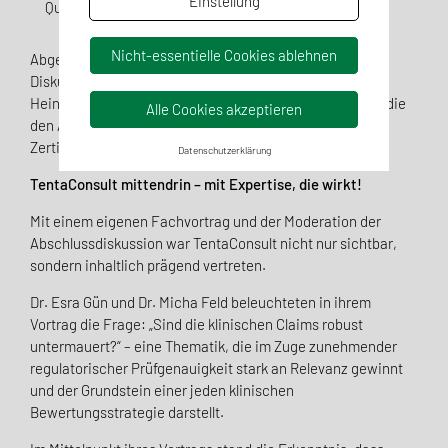
Einstellung
Queen-Hypothese“ in Verbindung mit der MDR.
Nicht-essentielle Cookies ablehnen
Abgerundet wurde das Programm durch eine offene
Diskussionsrunde mit der Moderatorin des Tages, Anja
Heinrich, Head of Medical Device bei der TentaConsult , die
Alle Cookies akzeptieren
den Austausch zwischen Fachkreisen, Herstellern und
Zertifizierern gezielt vertiefte.
Datenschutzerklärung
TentaConsult mittendrin – mit Expertise, die wirkt!
Mit einem eigenen Fachvortrag und der Moderation der
Abschlussdiskussion war TentaConsult nicht nur sichtbar,
sondern inhaltlich prägend vertreten.
Dr. Esra Gün und Dr. Micha Feld beleuchteten in ihrem
Vortrag die Frage: „Sind die klinischen Claims robust
untermauert?“ – eine Thematik, die im Zuge zunehmender
regulatorischer Prüfgenauigkeit stark an Relevanz gewinnt
und der Grundstein einer jeden klinischen
Bewertungsstrategie darstellt.