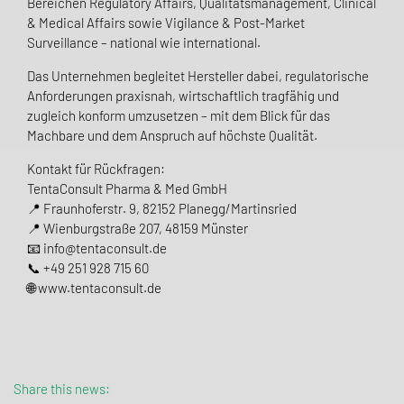
Bereichen Regulatory Affairs, Qualitätsmanagement, Clinical
& Medical Affairs sowie Vigilance & Post-Market
Surveillance – national wie international.
Das Unternehmen begleitet Hersteller dabei, regulatorische
Anforderungen praxisnah, wirtschaftlich tragfähig und
zugleich konform umzusetzen – mit dem Blick für das
Machbare und dem Anspruch auf höchste Qualität.
Kontakt für Rückfragen:
TentaConsult Pharma & Med GmbH
📍 Fraunhoferstr. 9, 82152 Planegg/Martinsried
📍 Wienburgstraße 207, 48159 Münster
📧 info@tentaconsult.de
📞 +49 251 928 715 60
🌐 www.tentaconsult.de
Share this news: