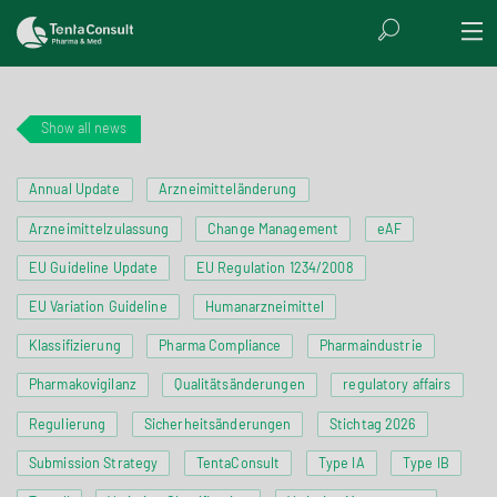
Show all news
Annual Update
Arzneimitteländerung
Arzneimittelzulassung
Change Management
eAF
EU Guideline Update
EU Regulation 1234/2008
EU Variation Guideline
Humanarzneimittel
Klassifizierung
Pharma Compliance
Pharmaindustrie
Pharmakovigilanz
Qualitätsänderungen
regulatory affairs
Regulierung
Sicherheitsänderungen
Stichtag 2026
Submission Strategy
TentaConsult
Type IA
Type IB