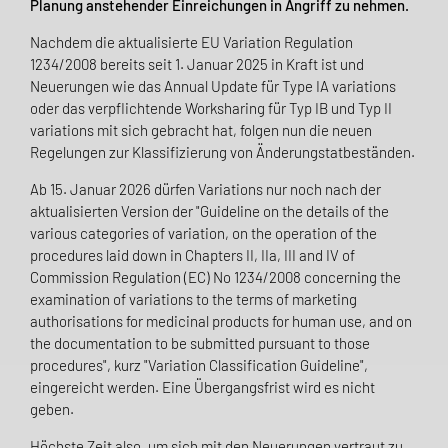
Planung anstehender Einreichungen in Angriff zu nehmen.
Nachdem die aktualisierte EU Variation Regulation
1234/2008 bereits seit 1. Januar 2025 in Kraft ist und
Neuerungen wie das Annual Update für Type IA variations
oder das verpflichtende Worksharing für Typ IB und Typ II
variations mit sich gebracht hat, folgen nun die neuen
Regelungen zur Klassifizierung von Änderungstatbeständen.
Ab 15. Januar 2026 dürfen Variations nur noch nach der
aktualisierten Version der "Guideline on the details of the
various categories of variation, on the operation of the
procedures laid down in Chapters II, IIa, III and IV of
Commission Regulation (EC) No 1234/2008 concerning the
examination of variations to the terms of marketing
authorisations for medicinal products for human use, and on
the documentation to be submitted pursuant to those
procedures", kurz "Variation Classification Guideline",
eingereicht werden. Eine Übergangsfrist wird es nicht
geben.
Höchste Zeit also, um sich mit den Neuerungen vertraut zu