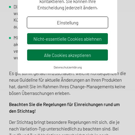
kontaktieren. Sie können Ihre
Die bisher vorliegenden „Article 5 recommendations“
Entscheidung jederzeit ändern.
wurden in die Classification Guideline integriert.
Künftig soll die Guideline (mind.) jährlich in Hinblick
Einstellung
auf diese aktualisiert werden.
Mit Einreichung nach neuer Guideline ist das
Nicht-essentielle Cookies ablehnen
aktualisierte elektronische Antragsformular (eAF) zu
verwenden, welches bereits als Testversion publiziert
Alle Cookies akzeptieren
wurde.
Datenschutzerklärung
Es gilt somit genau hinzuschauen, welche Konsequenzen die
neue Guideline für aktuelle Änderungen an Ihren Produkten
hat, damit Sie im Rahmen Ihres Change-Managements keine
bösen Überraschungen erleben.
Beachten Sie die Regelungen für Einreichungen rund um
den Stichtag!
Der Stichtag bringt besondere Regelungen mit sich, die je
nach Variation-Typ unterschiedlich zu beachten sind. Bei