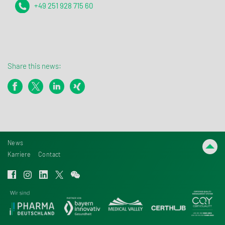
+49 251 928 715 60
Share this news:
News
Karriere
Contact