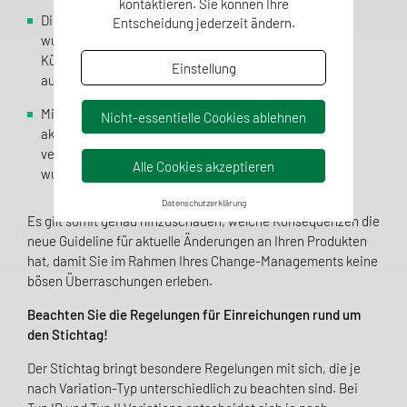
kontaktieren. Sie können Ihre
Die bisher vorliegenden „Article 5 recommendations“
Entscheidung jederzeit ändern.
wurden in die Classification Guideline integriert.
Künftig soll die Guideline (mind.) jährlich in Hinblick
Einstellung
auf diese aktualisiert werden.
Mit Einreichung nach neuer Guideline ist das
Nicht-essentielle Cookies ablehnen
aktualisierte elektronische Antragsformular (eAF) zu
verwenden, welches bereits als Testversion publiziert
Alle Cookies akzeptieren
wurde.
Datenschutzerklärung
Es gilt somit genau hinzuschauen, welche Konsequenzen die
neue Guideline für aktuelle Änderungen an Ihren Produkten
hat, damit Sie im Rahmen Ihres Change-Managements keine
bösen Überraschungen erleben.
Beachten Sie die Regelungen für Einreichungen rund um
den Stichtag!
Der Stichtag bringt besondere Regelungen mit sich, die je
nach Variation-Typ unterschiedlich zu beachten sind. Bei