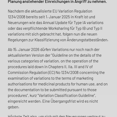
Planung anstehender Einreichungen in Angriff zu nehmen.
Nachdem die aktualisierte EU Variation Regulation
1234/2008 bereits seit 1. Januar 2025 in Kraft ist und
Neuerungen wie das Annual Update für Type IA variations
oder das verpflichtende Worksharing für Typ IB und Typ II
variations mit sich gebracht hat, folgen nun die neuen
Regelungen zur Klassifizierung von Änderungstatbeständen.
Ab 15. Januar 2026 dürfen Variations nur noch nach der
aktualisierten Version der "Guideline on the details of the
various categories of variation, on the operation of the
procedures laid down in Chapters II, IIa, III and IV of
Commission Regulation (EC) No 1234/2008 concerning the
examination of variations to the terms of marketing
authorisations for medicinal products for human use, and on
the documentation to be submitted pursuant to those
procedures", kurz "Variation Classification Guideline",
eingereicht werden. Eine Übergangsfrist wird es nicht
geben.
Höchste Zeit also, um sich mit den Neuerungen vertraut zu