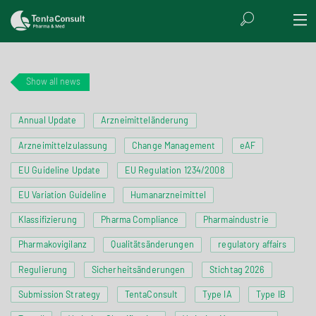
Show all news
Annual Update
Arzneimitteländerung
Arzneimittelzulassung
Change Management
eAF
EU Guideline Update
EU Regulation 1234/2008
EU Variation Guideline
Humanarzneimittel
Klassifizierung
Pharma Compliance
Pharmaindustrie
Pharmakovigilanz
Qualitätsänderungen
regulatory affairs
Regulierung
Sicherheitsänderungen
Stichtag 2026
Submission Strategy
TentaConsult
Type IA
Type IB