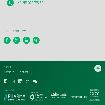
+49 251 928 715 60
Share this news:
News
Karriere
Contact