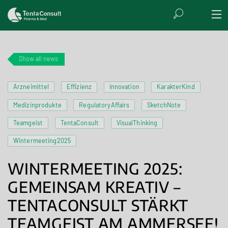
Show all news
Arzneimittel
Effizienz
Innovation
KarakterKind
Medizinprodukte
RegulatoryAffairs
SketchNote
Teamgeist
TentaConsult
VisualThinking
Wintermeeting2025
WINTERMEETING 2025:
GEMEINSAM KREATIV –
TENTACONSULT STÄRKT
TEAMGEIST AM AMMERSEE!