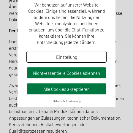
jeweiligen Rechtsrahmens stimmig ineinandergreifen.
Wir benutzen auf unserer Website
Änderungen sollten deshalb immer daraufhin geprüft
Cookies. Einige sind essenziell, während
werden, welche Auswirkungen sie auf bestehende Prozesse,
andere uns helfen, die Nutzung der
Dokumentationen und Bewertungen haben.
Website zu analysieren und Ihnen
erlauben, uns über die Chat-Funktion zu
Der Markteintritt ist kein Abschluss!
kontaktieren. Sie können Ihre
Doch auch nach Zulassung, Konformitätsbewertung oder
Entscheidung jederzeit ändern.
erstmaligem Inverkehrbringen bleibt regulatorische
Verantwortung ein fortlaufender Prozess.
Einstellung
Herstellungsverfahren ändern sich, Lieferanten wechseln,
neue wissenschaftliche Erkenntnisse entstehen und
Nicht-essentielle Cookies ablehnen
gesetzliche Anforderungen entwickeln sich weiter.
Zwar macht nicht jede Änderung ein neues regulatorisches
Alle Cookies akzeptieren
Verfahren erforderlich. Entscheidend ist jedoch, ob
bestehende Nachweise, Bewertungen und Dokumentationen
Datenschutzerklärung
auch unter den veränderten Bedingungen weiterhin
belastbar sind. Je nach Produkt können daraus
Anpassungen an Zulassungen, technischer Dokumentation,
Kennzeichnung, Risikobewertungen oder
Qualitätsprozessen resultieren.