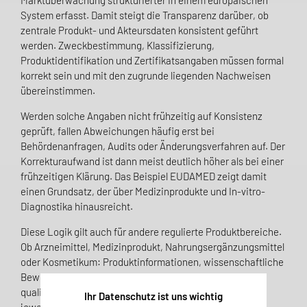
Marktüberwachung strukturierter in einem europäischen
System erfasst. Damit steigt die Transparenz darüber, ob
zentrale Produkt- und Akteursdaten konsistent geführt
werden. Zweckbestimmung, Klassifizierung,
Produktidentifikation und Zertifikatsangaben müssen formal
korrekt sein und mit den zugrunde liegenden Nachweisen
übereinstimmen.
Werden solche Angaben nicht frühzeitig auf Konsistenz
geprüft, fallen Abweichungen häufig erst bei
Behördenanfragen, Audits oder Änderungsverfahren auf. Der
Korrekturaufwand ist dann meist deutlich höher als bei einer
frühzeitigen Klärung. Das Beispiel EUDAMED zeigt damit
einen Grundsatz, der über Medizinprodukte und In-vitro-
Diagnostika hinausreicht.
Diese Logik gilt auch für andere regulierte Produktbereiche.
Ob Arzneimittel, Medizinprodukt, Nahrungsergänzungsmittel
oder Kosmetikum: Produktinformationen, wissenschaftliche
Bewertungen, regulatorische Entscheidungen und
qualitätsbezogene Nachweise müssen innerhalb des
Ihr Datenschutz ist uns wichtig