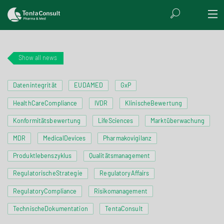
Show all news
Datenintegrität
EUDAMED
GxP
HealthCareCompliance
IVDR
KlinischeBewertung
Konformitätsbewertung
LifeSciences
Marktüberwachung
MDR
MedicalDevices
Pharmakovigilanz
Produktlebenszyklus
Qualitätsmanagement
RegulatorischeStrategie
RegulatoryAffairs
RegulatoryCompliance
Risikomanagement
TechnischeDokumentation
TentaConsult